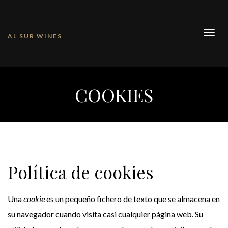
Togg
AL SUR WINES
navig
COOKIES
Política de cookies
Una
cookie
es un pequeño fichero de texto que se almacena en
su navegador cuando visita casi cualquier página web. Su